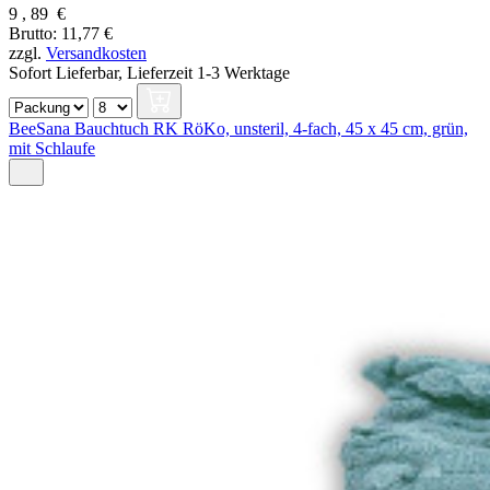
9
,
89
€
Brutto: 11,77 €
zzgl.
Versandkosten
Sofort Lieferbar,
Lieferzeit 1-3 Werktage
BeeSana Bauchtuch RK RöKo, unsteril, 4-fach, 45 x 45 cm, grün,
mit Schlaufe