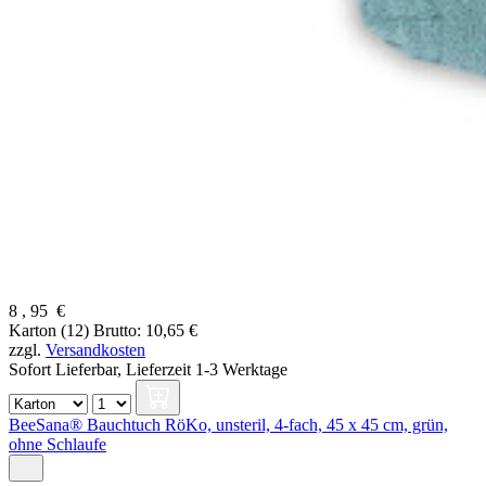
8
,
95
€
Karton (12)
Brutto: 10,65 €
zzgl.
Versandkosten
Sofort Lieferbar,
Lieferzeit 1-3 Werktage
BeeSana® Bauchtuch RöKo, unsteril, 4-fach, 45 x 45 cm, grün,
ohne Schlaufe