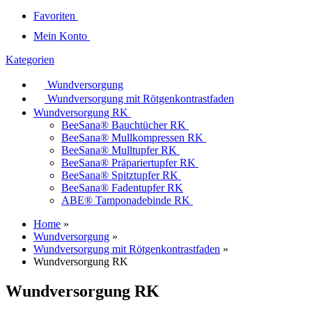
Favoriten
Mein Konto
Kategorien
Wundversorgung
Wundversorgung mit Rötgenkontrastfaden
Wundversorgung RK
BeeSana® Bauchtücher RK
BeeSana® Mullkompressen RK
BeeSana® Mulltupfer RK
BeeSana® Präpariertupfer RK
BeeSana® Spitztupfer RK
BeeSana® Fadentupfer RK
ABE® Tamponadebinde RK
Home
»
Wundversorgung
»
Wundversorgung mit Rötgenkontrastfaden
»
Wundversorgung RK
Wundversorgung RK