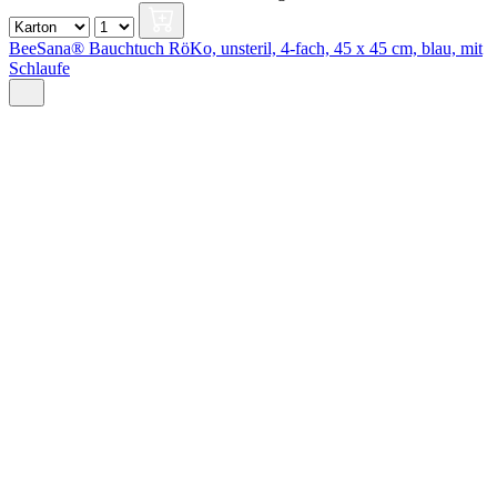
BeeSana® Bauchtuch RöKo, unsteril, 4-fach, 45 x 45 cm, blau, mit
Schlaufe