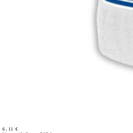
6
,
11
€