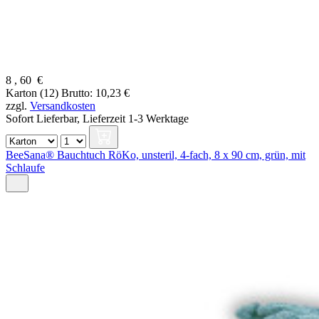
8
,
60
€
Karton (12)
Brutto: 10,23 €
zzgl.
Versandkosten
Sofort Lieferbar,
Lieferzeit 1-3 Werktage
BeeSana® Bauchtuch RöKo, unsteril, 4-fach, 8 x 90 cm, grün, mit
Schlaufe