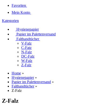
Favoriten
Mein Konto
Kategorien
Hygienepapier
Papier im Palettenversand
Falthandtücher
V-Falz
C-Fatz
N-Falz
DC-Falz
W-Falz
Z-Falz
Home
»
Hygienepapier
»
Papier im Palettenversand
»
Falthandtücher
»
Z-Falz
Z-Falz