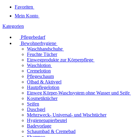
Favoriten
Mein Konto
Kategorien
Pflegebedarf
Bewohnerhygiene
Waschhandschuhe
Feuchte Tücher
Einwegprodukte zur Körperpflege
Waschlotion
Cremelotion
Pflegeschaum
Ölbad & Aktivgel
Hautpflegelotion
Einweg Körper-Waschsystem ohne Wasser und Seife
Kosmetiktücher
Seifen
Duschgel
Mehrzweck- Universal- und Wischtücher
Hygienepapierbeutel
Badevorlage
Schaumbad & Cremebad
Shampoo