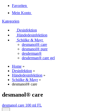
Favoriten
Mein Konto
Kategorien
Desinfektion
Händedesinfektiion
Schülke & Mayr
desmanol® care
desmanol® pure
desderman®
desderman® care gel
Home
»
Desinfektion
»
Händedesinfektiion
»
Schülke & Mayr
»
desmanol® care
desmanol® care
desmanol care 100 ml FL