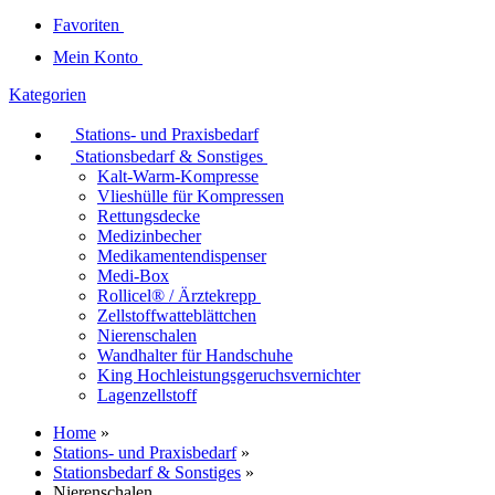
Favoriten
Mein Konto
Kategorien
Stations- und Praxisbedarf
Stationsbedarf & Sonstiges
Kalt-Warm-Kompresse
Vlieshülle für Kompressen
Rettungsdecke
Medizinbecher
Medikamentendispenser
Medi-Box
Rollicel® / Ärztekrepp
Zellstoffwatteblättchen
Nierenschalen
Wandhalter für Handschuhe
King Hochleistungsgeruchsvernichter
Lagenzellstoff
Home
»
Stations- und Praxisbedarf
»
Stationsbedarf & Sonstiges
»
Nierenschalen