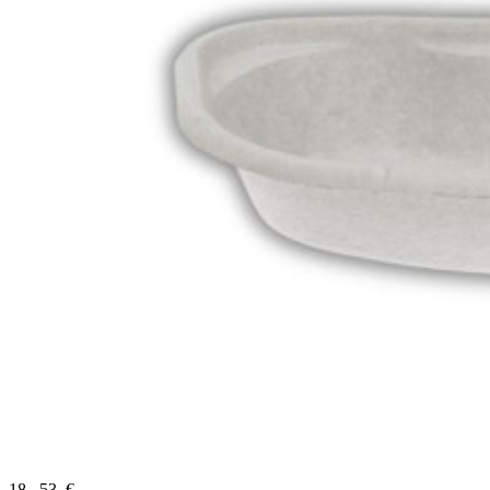
18
,
53
€