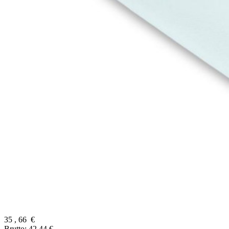
35
,
66
€
Brutto: 42,44 €