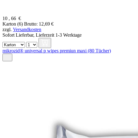
10
,
66
€
Karton (6)
Brutto: 12,69 €
zzgl.
Versandkosten
Sofort Lieferbar,
Lieferzeit 1-3 Werktage
mikrozid® universal p wipes premiun maxi (80 Tücher)