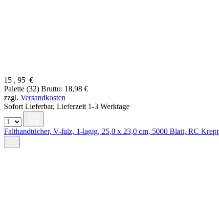
15
,
95
€
Palette (32)
Brutto: 18,98 €
zzgl.
Versandkosten
Sofort Lieferbar,
Lieferzeit 1-3 Werktage
Falthandtücher, V-falz, 1-lagig, 25,0 x 23,0 cm, 5000 Blatt, RC Krep