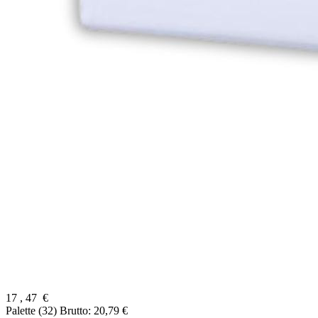
17
,
47
€
Palette (32)
Brutto: 20,79 €