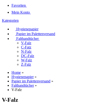
Favoriten
Mein Konto
Kategorien
Hygienepapier
Papier im Palettenversand
Falthandtücher
V-Falz
C-Fatz
N-Falz
DC-Falz
W-Falz
Z-Falz
Home
»
Hygienepapier
»
Papier im Palettenversand
»
Falthandtücher
»
V-Falz
V-Falz