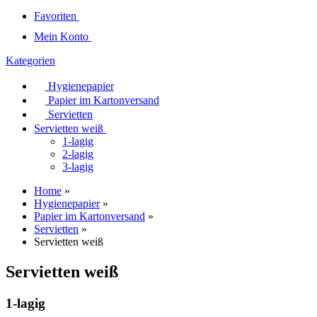
Favoriten
Mein Konto
Kategorien
Hygienepapier
Papier im Kartonversand
Servietten
Servietten weiß
1-lagig
2-lagig
3-lagig
Home
»
Hygienepapier
»
Papier im Kartonversand
»
Servietten
»
Servietten weiß
Servietten weiß
1-lagig