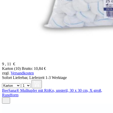
9
,
11
€
Karton (10)
Brutto: 10,84 €
zzgl.
Versandkosten
Sofort Lieferbar,
Lieferzeit 1-3 Werktage
BeeSana® Mulltupfer mit RöKo, unsteril, 30 x 30 cm, X-groß,
Rundform