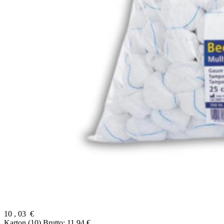
10
,
03
€
Karton (10)
Brutto: 11,94 €