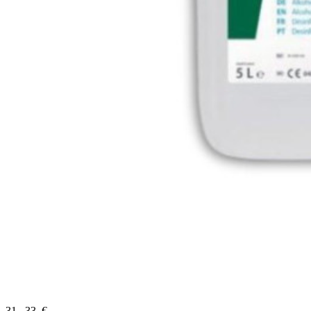
31
,
33
€