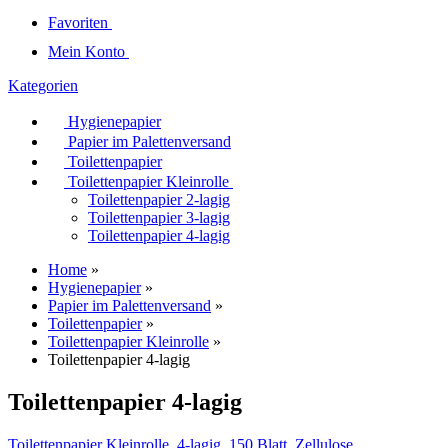
Favoriten
Mein Konto
Kategorien
Hygienepapier
Papier im Palettenversand
Toilettenpapier
Toilettenpapier Kleinrolle
Toilettenpapier 2-lagig
Toilettenpapier 3-lagig
Toilettenpapier 4-lagig
Home
»
Hygienepapier
»
Papier im Palettenversand
»
Toilettenpapier
»
Toilettenpapier Kleinrolle
»
Toilettenpapier 4-lagig
Toilettenpapier 4-lagig
Toilettenpapier Kleinrolle, 4-lagig, 150 Blatt, Zellulose