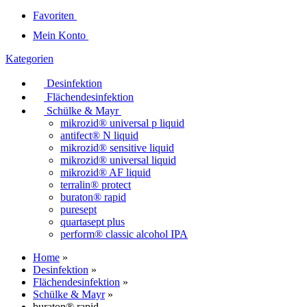
Favoriten
Mein Konto
Kategorien
Desinfektion
Flächendesinfektion
Schülke & Mayr
mikrozid® universal p liquid
antifect® N liquid
mikrozid® sensitive liquid
mikrozid® universal liquid
mikrozid® AF liquid
terralin® protect
buraton® rapid
puresept
quartasept plus
perform® classic alcohol IPA
Home
»
Desinfektion
»
Flächendesinfektion
»
Schülke & Mayr
»
buraton® rapid