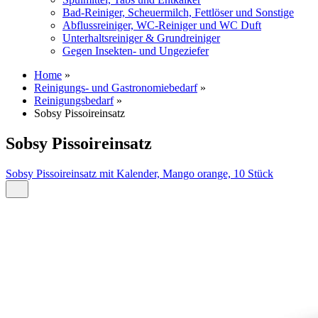
Bad-Reiniger, Scheuermilch, Fettlöser und Sonstige
Abflussreiniger, WC-Reiniger und WC Duft
Unterhaltsreiniger & Grundreiniger
Gegen Insekten- und Ungeziefer
Home
»
Reinigungs- und Gastronomiebedarf
»
Reinigungsbedarf
»
Sobsy Pissoireinsatz
Sobsy Pissoireinsatz
Sobsy Pissoireinsatz mit Kalender, Mango orange, 10 Stück