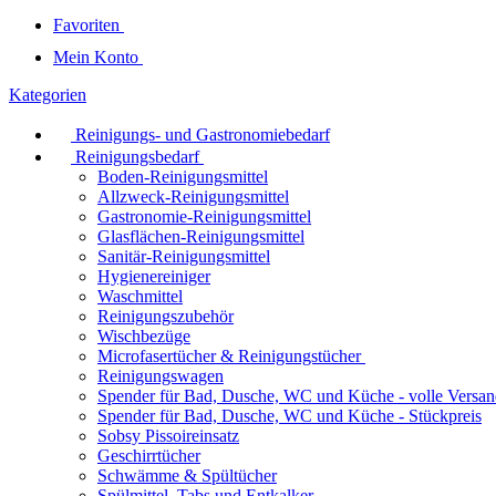
Favoriten
Mein Konto
Kategorien
Reinigungs- und Gastronomiebedarf
Reinigungsbedarf
Boden-Reinigungsmittel
Allzweck-Reinigungsmittel
Gastronomie-Reinigungsmittel
Glasflächen-Reinigungsmittel
Sanitär-Reinigungsmittel
Hygienereiniger
Waschmittel
Reinigungszubehör
Wischbezüge
Microfasertücher & Reinigungstücher
Reinigungswagen
Spender für Bad, Dusche, WC und Küche - volle Versan
Spender für Bad, Dusche, WC und Küche - Stückpreis
Sobsy Pissoireinsatz
Geschirrtücher
Schwämme & Spültücher
Spülmittel, Tabs und Entkalker