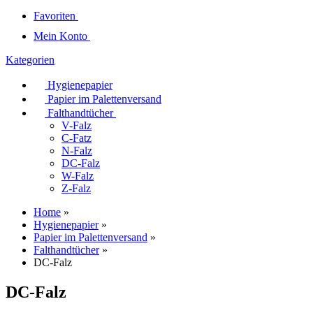
Favoriten
Mein Konto
Kategorien
Hygienepapier
Papier im Palettenversand
Falthandtücher
V-Falz
C-Fatz
N-Falz
DC-Falz
W-Falz
Z-Falz
Home
»
Hygienepapier
»
Papier im Palettenversand
»
Falthandtücher
»
DC-Falz
DC-Falz