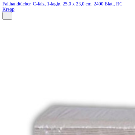
Falthandtücher, C-falz, 1-lagig, 25,0 x 23,0 cm, 2400 Blatt, RC
Krepp