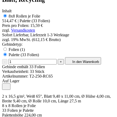
Inhalt
8x8 Rollen je Folie
514,47 €
| Palette (33 Folien)
Preis pro
Folien
:
15,59 €
zzgl.
Versandkosten
Sofort Lieferbar, Lieferzeit 1-3 Werktage
zzgl. 19% MwSt. (612,15 € Brutto)
Gebindetyp:
Folien (1)
Palette (33 Folien)
-
+
In den Warenkorb
Gebinde enthält 33 Folien
Verkaufseinheit: 33 Stück
Artikelnummer:
T2-250-RC65
Auf Lager
2 x 16,5 g/m², Weiß 65°, Blatt 9,40 x 11,00 cm, Ø Hülse 4,00 cm,
Breite 9,40 cm, Ø Rolle 10,0 cm, Länge 27,5 m
8 x 8 Rollen je Folie
33 Folien je Palette
Palettenhöhe 224,00 cm