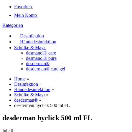
Favoriten
Mein Konto
Kategorien
Desinfektion
Händedesinfektiion
Schülke & Mayr
desmanol® care
desmanol® pure
desderman®
desderman® care gel
Home
»
Desinfektion
»
Händedesinfektiion
»
Schülke & Mayr
»
desderman®
»
desderman hyclick 500 ml FL
desderman hyclick 500 ml FL
Inhalt