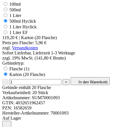
100ml
500ml
1 Liter
500ml Hyclick
1 Liter Hyclick
1 Liter EF
119,20 €
| Karton (20 Flasche)
Preis pro
Flasche
:
5,96 €
zzgl.
Versandkosten
Sofort Lieferbar, Lieferzeit 1-3 Werktage
zzgl. 19% MwSt. (141,80 € Brutto)
Gebindetyp:
Flasche (1)
Karton (20 Flasche)
-
+
In den Warenkorb
Gebinde enthält 20 Flasche
Verkaufseinheit: 20 Stück
Artikelnummer:
SUM70001093
GTIN:
4032651962457
PZN:
16582659
Hersteller-Artikelnummer:
70001093
Auf Lager