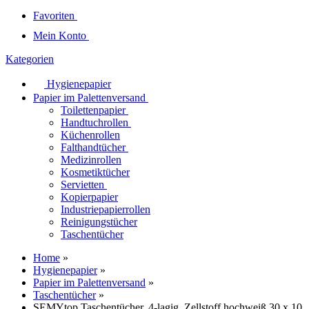
Favoriten
Mein Konto
Kategorien
Hygienepapier
Papier im Palettenversand
Toilettenpapier
Handtuchrollen
Küchenrollen
Falthandtücher
Medizinrollen
Kosmetiktücher
Servietten
Kopierpapier
Industriepapierrollen
Reinigungstücher
Taschentücher
Home
»
Hygienepapier
»
Papier im Palettenversand
»
Taschentücher
»
SEMYtop Taschentücher, 4-lagig, Zellstoff hochweiß 30 x 10