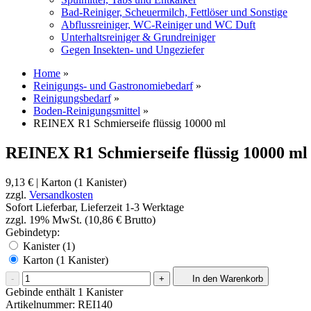
Bad-Reiniger, Scheuermilch, Fettlöser und Sonstige
Abflussreiniger, WC-Reiniger und WC Duft
Unterhaltsreiniger & Grundreiniger
Gegen Insekten- und Ungeziefer
Home
»
Reinigungs- und Gastronomiebedarf
»
Reinigungsbedarf
»
Boden-Reinigungsmittel
»
REINEX R1 Schmierseife flüssig 10000 ml
REINEX R1 Schmierseife flüssig 10000 ml
9,13 €
| Karton (1 Kanister)
zzgl.
Versandkosten
Sofort Lieferbar, Lieferzeit 1-3 Werktage
zzgl. 19% MwSt. (10,86 € Brutto)
Gebindetyp:
Kanister (1)
Karton (1 Kanister)
-
+
In den Warenkorb
Gebinde enthält 1 Kanister
Artikelnummer:
REI140