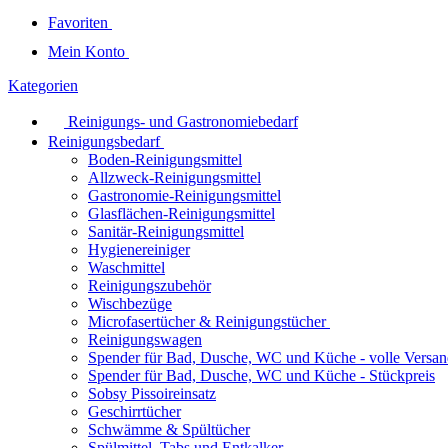
Favoriten
Mein Konto
Kategorien
Reinigungs- und Gastronomiebedarf
Reinigungsbedarf
Boden-Reinigungsmittel
Allzweck-Reinigungsmittel
Gastronomie-Reinigungsmittel
Glasflächen-Reinigungsmittel
Sanitär-Reinigungsmittel
Hygienereiniger
Waschmittel
Reinigungszubehör
Wischbezüge
Microfasertücher & Reinigungstücher
Reinigungswagen
Spender für Bad, Dusche, WC und Küche - volle Versan
Spender für Bad, Dusche, WC und Küche - Stückpreis
Sobsy Pissoireinsatz
Geschirrtücher
Schwämme & Spültücher
Spülmittel, Tabs und Entkalker