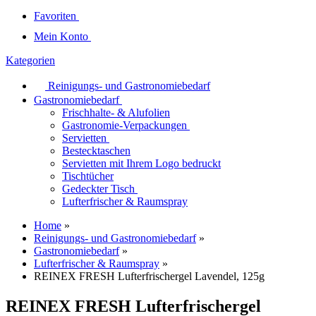
Favoriten
Mein Konto
Kategorien
Reinigungs- und Gastronomiebedarf
Gastronomiebedarf
Frischhalte- & Alufolien
Gastronomie-Verpackungen
Servietten
Bestecktaschen
Servietten mit Ihrem Logo bedruckt
Tischtücher
Gedeckter Tisch
Lufterfrischer & Raumspray
Home
»
Reinigungs- und Gastronomiebedarf
»
Gastronomiebedarf
»
Lufterfrischer & Raumspray
»
REINEX FRESH Lufterfrischergel Lavendel, 125g
REINEX FRESH Lufterfrischergel