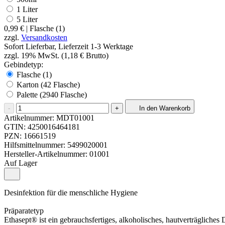
1 Liter
5 Liter
0,99 €
|
Flasche (1)
zzgl.
Versandkosten
Sofort Lieferbar, Lieferzeit 1-3 Werktage
zzgl. 19% MwSt. (1,18 € Brutto)
Gebindetyp:
Flasche (1)
Karton (42 Flasche)
Palette (2940 Flasche)
-
+
In den Warenkorb
Artikelnummer:
MDT01001
GTIN:
4250016464181
PZN:
16661519
Hilfsmittelnummer:
5499020001
Hersteller-Artikelnummer:
01001
Auf Lager
Desinfektion für die menschliche Hygiene
Präparatetyp
Ethasept® ist ein gebrauchsfertiges, alkoholisches, hautverträgliches