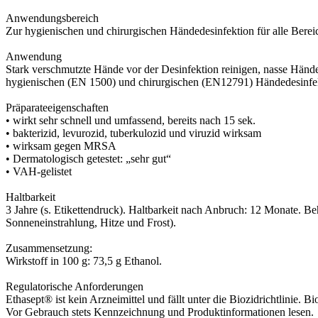
Anwendungsbereich
Zur hygienischen und chirurgischen Händedesinfektion für alle Bere
Anwendung
Stark verschmutzte Hände vor der Desinfektion reinigen, nasse Hände
hygienischen (EN 1500) und chirurgischen (EN12791) Händedesinfek
Präparateeigenschaften
• wirkt sehr schnell und umfassend, bereits nach 15 sek.
• bakterizid, levurozid, tuberkulozid und viruzid wirksam
• wirksam gegen MRSA
• Dermatologisch getestet: „sehr gut“
• VAH-gelistet
Haltbarkeit
3 Jahre (s. Etikettendruck). Haltbarkeit nach Anbruch: 12 Monate. B
Sonneneinstrahlung, Hitze und Frost).
Zusammensetzung:
Wirkstoff in 100 g: 73,5 g Ethanol.
Regulatorische Anforderungen
Ethasept® ist kein Arzneimittel und fällt unter die Biozidrichtlinie. B
Vor Gebrauch stets Kennzeichnung und Produktinformationen lesen.