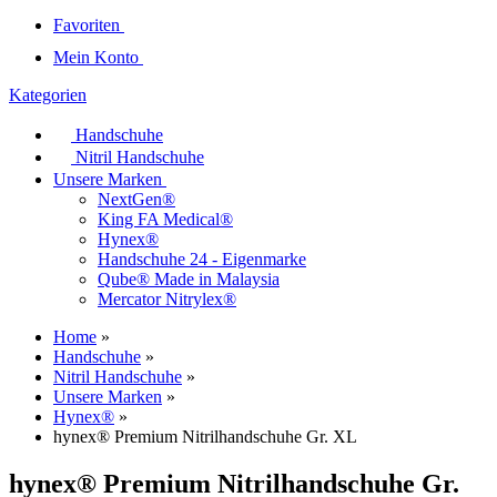
Favoriten
Mein Konto
Kategorien
Handschuhe
Nitril Handschuhe
Unsere Marken
NextGen®
King FA Medical®
Hynex®
Handschuhe 24 - Eigenmarke
Qube® Made in Malaysia
Mercator Nitrylex®
Home
»
Handschuhe
»
Nitril Handschuhe
»
Unsere Marken
»
Hynex®
»
hynex® Premium Nitrilhandschuhe Gr. XL
hynex® Premium Nitrilhandschuhe Gr.