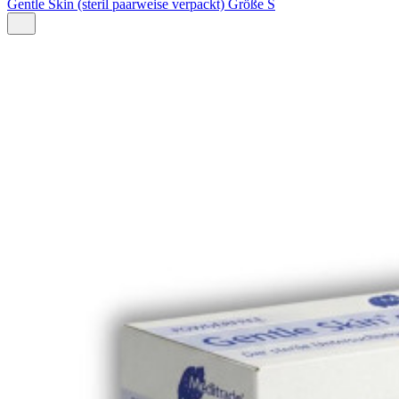
Gentle Skin (steril paarweise verpackt) Größe S